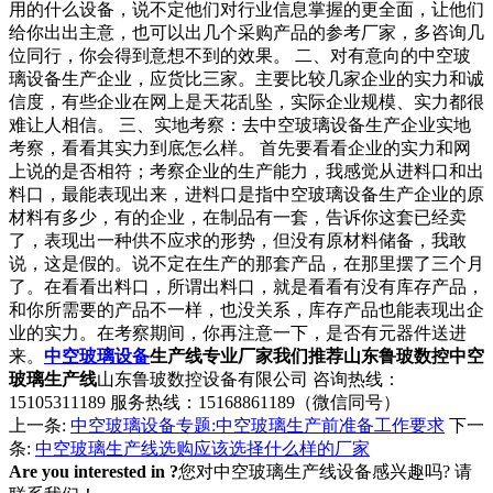
用的什么设备，说不定他们对行业信息掌握的更全面，让他们
给你出出主意，也可以出几个采购产品的参考厂家，多咨询几
位同行，你会得到意想不到的效果。 二、对有意向的中空玻
璃设备生产企业，应货比三家。主要比较几家企业的实力和诚
信度，有些企业在网上是天花乱坠，实际企业规模、实力都很
难让人相信。 三、实地考察：去中空玻璃设备生产企业实地
考察，看看其实力到底怎么样。 首先要看看企业的实力和网
上说的是否相符；考察企业的生产能力，我感觉从进料口和出
料口，最能表现出来，进料口是指中空玻璃设备生产企业的原
材料有多少，有的企业，在制品有一套，告诉你这套已经卖
了，表现出一种供不应求的形势，但没有原材料储备，我敢
说，这是假的。说不定在生产的那套产品，在那里摆了三个月
了。在看看出料口，所谓出料口，就是看看有没有库存产品，
和你所需要的产品不一样，也没关系，库存产品也能表现出企
业的实力。在考察期间，你再注意一下，是否有元器件送进
来。
中空玻璃设备
生产线专业厂家我们推荐山东鲁玻数控中空
玻璃生产线
山东鲁玻数控设备有限公司 咨询热线：
15105311189 服务热线：15168861189（微信同号）
上一条:
中空玻璃设备​专题:中空玻璃生产前准备工作要求
下一
条:
中空玻璃生产线选购应该选择什么样的厂家
Are you interested in ?
您对中空玻璃生产线设备感兴趣吗? 请