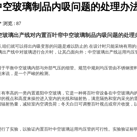
中空玻璃制品内吸问题的处理办
 浏览 : 87
空玻璃出产线对内置百叶帘中空玻璃制品内吸问题的处理
而,咱们就可以得出内吸变形的问题是难以防止的.在设计时只能采纳有用的
璃出产线中对玻璃进行合片时，让其凸面向外；中空玻璃出产线运用均压
平衡中空玻璃内部与外部气压的细管。规范中规则均压管由不锈钢资料制造
能来说，是一个严峻的检测。
占有率高的一类内置遮阳中空玻璃，它是一种将百叶帘设备在中空玻璃内
帘的视点和高度来操控进入室内的光线和辐射热，满意隔热和室内采光的
阳辐射热量，减轻室内空调负荷；冬天白日可调整百叶视点或帘片收拢，
进行了实验，以验证内置百叶中空玻璃运用均压管的可行性。实验验证标