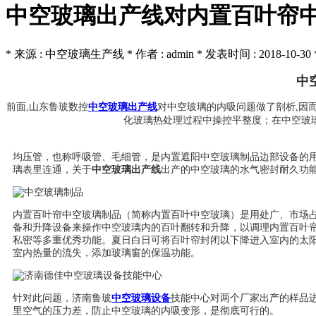
中空玻璃出产线对内置百叶帘
* 来源 : 中空玻璃生产线 * 作者 : admin * 发表时间 : 2018-10-30 *
中
前面,山东鲁玻数控
中空玻璃出产线
对中空玻璃的内吸问题做了剖析,因
化玻璃热处理过程中操控平整度；在中空玻
均压管，也称呼吸管、毛细管，是内置遮阳中空玻璃制品边部设备的用于
璃表里连通，关于
中空玻璃出产线
出产的中空玻璃的水气密封耐久功
内置百叶帘中空玻璃制品（简称内置百叶中空玻璃）是用处广、市场
备和升降设备来操作中空玻璃内的百叶翻转和升降，以调理内置百叶
私密等多重优秀功能。夏日白日可将百叶帘封闭以下降进入室内的太
室内热量的流失，添加玻璃窗的保温功能。
针对此问题，济南鲁玻
中空玻璃设备
技能中心对两个厂家出产的样品
里空气的压力差，防止中空玻璃的内吸变形，是彻底可行的。