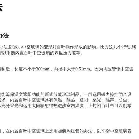
法
办法
办法,以减小中空玻璃的变形对百叶操作形成的影响。比方这几个行动,钢
管以平衡内置百叶中空玻璃的表里压力差等。
，长度不小于300mm，内径不大于0.51mm。因为均压管使中空玻
的统筹保温文遮阳功能的新式节能玻璃制品。一般选用磁力操控闭合设
需求。内置百叶中空玻璃具有保温、隔热、遮阳、采光、隔声、防尘、
以充分采光和运用太阳辐射得热进步室内温度；上封闭百叶帘可以削减
明，在内置百叶中空玻璃上选用加装均压管的办法，以平衡中空玻璃表