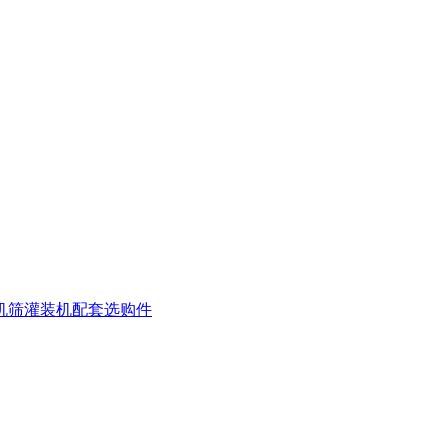
机
筛灌装机
配套选购件