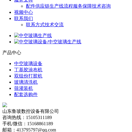
配件供应链
生产线流程
服务保障
技术咨询
视频中心
联系我们
联系方式
技术交流
产品中心
中空玻璃设备
丁基胶涂布机
双组份打胶机
玻璃清洗机
筛灌装机
配套选购件
山东鲁玻数控设备有限公司
咨询热线：15105311189
手机/微信：15168861189
邮箱：413795797@qq.com