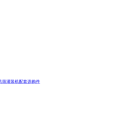
机
筛灌装机
配套选购件