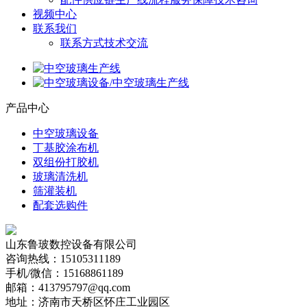
视频中心
联系我们
联系方式
技术交流
产品中心
中空玻璃设备
丁基胶涂布机
双组份打胶机
玻璃清洗机
筛灌装机
配套选购件
山东鲁玻数控设备有限公司
咨询热线：15105311189
手机/微信：15168861189
邮箱：413795797@qq.com
地址：济南市天桥区怀庄工业园区